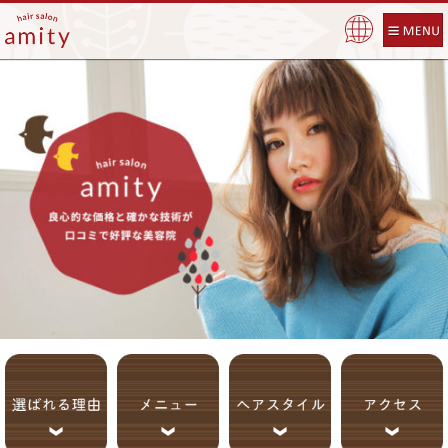
Pow
ered
by